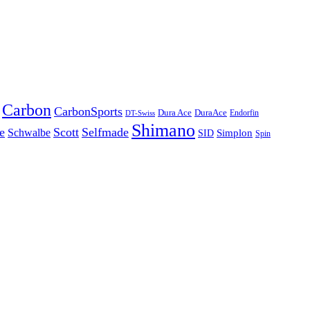
Carbon
CarbonSports
Dura Ace
DuraAce
Endorfin
DT-Swiss
Shimano
e
Scott
Selfmade
Schwalbe
Simplon
SID
Spin