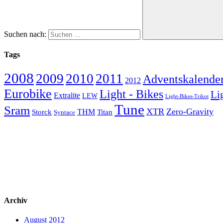
Suchen nach:
Tags
2008
2009
2010
2011
Adventskalende
2012
Eurobike
Light - Bikes
Li
Extralite
LEW
Light-Bikes-Trikot
Tune
Sram
XTR
Zero-Gravity
Storck
THM
Titan
Syntace
Archiv
August 2012