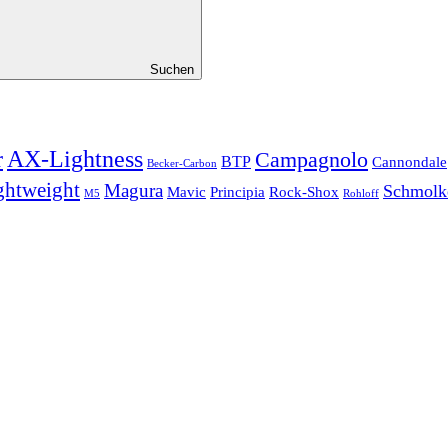
Suchen
r
AX-Lightness
Campagnolo
BTP
Cannondale
Becker-Carbon
ghtweight
Magura
Schmolk
Mavic
Principia
Rock-Shox
Rohloff
M5