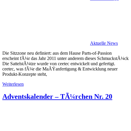
Aktuelle News
Die Sitzzone neu definiert: aus dem Hause Parts-of-Passion
erscheint fÃ¼r das Jahr 2011 unter anderem dieses SchmuckstÃ¼ck
Die SattelstÃ¼tze wurde von ceetec entwickelt und gefertigt.
ceetec, was fÃ¼r die MaÃŸanfertigung & Entwicklung neuer
Produkt-Konzepte steht,
Weiterlesen
Adventskalender – TÃ¼rchen Nr. 20