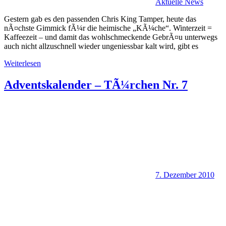
Aktuelle News
Gestern gab es den passenden Chris King Tamper, heute das
nÃ¤chste Gimmick fÃ¼r die heimische „KÃ¼che“. Winterzeit =
Kaffeezeit – und damit das wohlschmeckende GebrÃ¤u unterwegs
auch nicht allzuschnell wieder ungeniessbar kalt wird, gibt es
Weiterlesen
Adventskalender – TÃ¼rchen Nr. 7
7. Dezember 2010