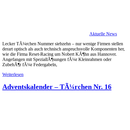
Aktuelle News
Lecker TÃ¼rchen Nummer siebzehn – nur wenige Firmen stellen
derart optisch als auch technisch anspruchsvolle Komponenten her,
wie die Firma Reset-Racing um Nobert KÃ¶hn aus Hannover.
Angefangen mit SpeziallÃ¶sungen fÃ¼r Kleinrahmen oder
ZubehÃ¶r fÃ¼r Federgabeln,
Weiterlesen
Adventskalender – TÃ¼rchen Nr. 16