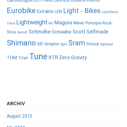
Dura Ace
DuraAce
Endorfin
DT-Swiss
Eurobike
Light - Bikes
Extralite
LEW
Light-Bikes-
Lightweight
Magura
Mavic
Principia
Rock-
Trikot
M5
Schmolke
Scott
Selfmade
Schwalbe
Shox
Rohloff
Shimano
Sram
Storck
SID
Simplon
Syntace
Spin
Tune
XTR
Zero-Gravity
THM
Titan
ARCHIV
August 2012