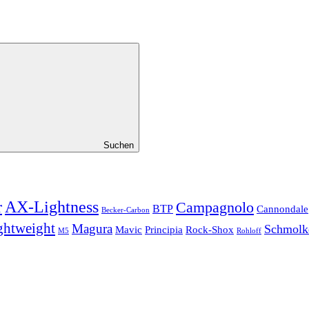
Suchen
r
AX-Lightness
Campagnolo
BTP
Cannondale
Becker-Carbon
ghtweight
Magura
Schmolk
Mavic
Principia
Rock-Shox
Rohloff
M5