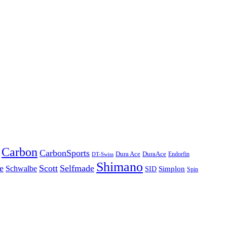
Carbon
CarbonSports
Dura Ace
DuraAce
Endorfin
DT-Swiss
Shimano
e
Scott
Selfmade
Schwalbe
Simplon
SID
Spin