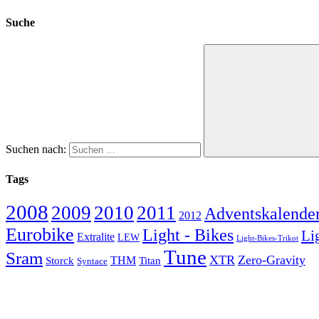
Suche
Suchen nach:
Tags
2008
2009
2010
2011
Adventskalende
2012
Eurobike
Light - Bikes
Li
Extralite
LEW
Light-Bikes-Trikot
Tune
Sram
XTR
Zero-Gravity
Storck
THM
Titan
Syntace