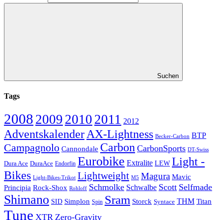
Suchen
Tags
2008
2009
2010
2011
2012
Adventskalender
AX-Lightness
BTP
Becker-Carbon
Carbon
Campagnolo
CarbonSports
Cannondale
DT-Swiss
Eurobike
Light -
Extralite
Dura Ace
DuraAce
LEW
Endorfin
Bikes
Lightweight
Magura
Mavic
Light-Bikes-Trikot
M5
Schmolke
Scott
Selfmade
Schwalbe
Principia
Rock-Shox
Rohloff
Shimano
Sram
Storck
THM
Simplon
Titan
SID
Spin
Syntace
Tune
XTR
Zero-Gravity