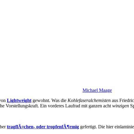
Michael Maage
 von
Lightweight
gewohnt. Was die
Kohlefaseralchemisten
aus Friedri
e Vorstellungskraft. Ein vorderes Laufrad mit ganzen acht
winzigen
Sp
aber
tragflÃ¤chen- oder tropfenfÃ¶rmig
gefertigt. Die hier einlami