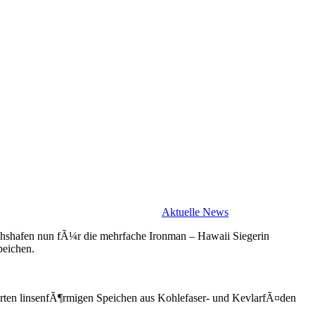
Aktuelle News
chshafen nun fÃ¼r die mehrfache Ironman – Hawaii Siegerin
eichen.
nierten linsenfÃ¶rmigen Speichen aus Kohlefaser- und KevlarfÃ¤den