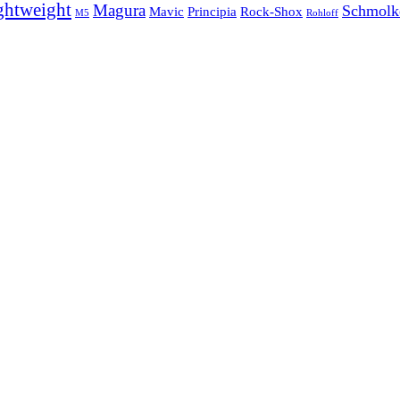
ghtweight
Magura
Schmolk
Mavic
Principia
Rock-Shox
Rohloff
M5