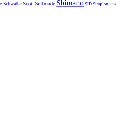
Shimano
e
Scott
Selfmade
Schwalbe
Simplon
SID
Spin