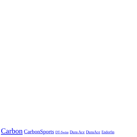
Carbon
CarbonSports
Dura Ace
DuraAce
Endorfin
DT-Swiss