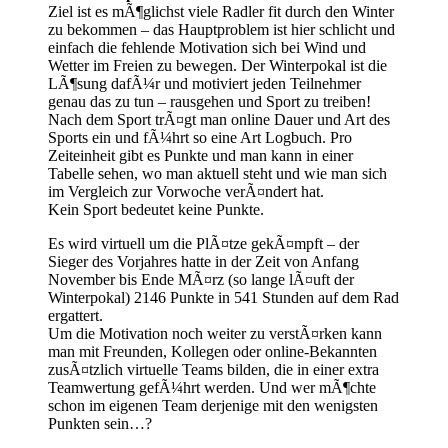
Ziel ist es mÃ¶glichst viele Radler fit durch den Winter
zu bekommen – das Hauptproblem ist hier schlicht und
einfach die fehlende Motivation sich bei Wind und
Wetter im Freien zu bewegen. Der Winterpokal ist die
LÃ¶sung dafÃ¼r und motiviert jeden Teilnehmer
genau das zu tun – rausgehen und Sport zu treiben!
Nach dem Sport trÃ¤gt man online Dauer und Art des
Sports ein und fÃ¼hrt so eine Art Logbuch. Pro
Zeiteinheit gibt es Punkte und man kann in einer
Tabelle sehen, wo man aktuell steht und wie man sich
im Vergleich zur Vorwoche verÃ¤ndert hat.
Kein Sport bedeutet keine Punkte.
Es wird virtuell um die PlÃ¤tze gekÃ¤mpft – der
Sieger des Vorjahres hatte in der Zeit von Anfang
November bis Ende MÃ¤rz (so lange lÃ¤uft der
Winterpokal) 2146 Punkte in 541 Stunden auf dem Rad
ergattert.
Um die Motivation noch weiter zu verstÃ¤rken kann
man mit Freunden, Kollegen oder online-Bekannten
zusÃ¤tzlich virtuelle Teams bilden, die in einer extra
Teamwertung gefÃ¼hrt werden. Und wer mÃ¶chte
schon im eigenen Team derjenige mit den wenigsten
Punkten sein…?