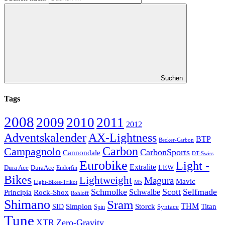
Suchen
Tags
2008
2009
2010
2011
2012
Adventskalender
AX-Lightness
BTP
Becker-Carbon
Carbon
Campagnolo
CarbonSports
Cannondale
DT-Swiss
Eurobike
Light -
Extralite
Dura Ace
DuraAce
LEW
Endorfin
Bikes
Lightweight
Magura
Mavic
Light-Bikes-Trikot
M5
Schmolke
Scott
Selfmade
Schwalbe
Principia
Rock-Shox
Rohloff
Shimano
Sram
Storck
THM
Simplon
Titan
SID
Spin
Syntace
Tune
XTR
Zero-Gravity