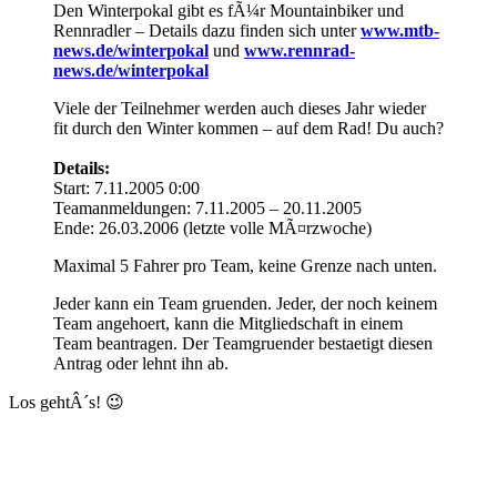
Den Winterpokal gibt es fÃ¼r Mountainbiker und
Rennradler – Details dazu finden sich unter
www.mtb-
news.de/winterpokal
und
www.rennrad-
news.de/winterpokal
Viele der Teilnehmer werden auch dieses Jahr wieder
fit durch den Winter kommen – auf dem Rad! Du auch?
Details:
Start: 7.11.2005 0:00
Teamanmeldungen: 7.11.2005 – 20.11.2005
Ende: 26.03.2006 (letzte volle MÃ¤rzwoche)
Maximal 5 Fahrer pro Team, keine Grenze nach unten.
Jeder kann ein Team gruenden. Jeder, der noch keinem
Team angehoert, kann die Mitgliedschaft in einem
Team beantragen. Der Teamgruender bestaetigt diesen
Antrag oder lehnt ihn ab.
Los gehtÂ´s! 😉