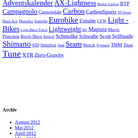
Adventskalender
AX-Lightness
BTP
Becker-Carbon
Carbon
Campagnolo
CarbonSports
Cannondale
DT-Swiss
Eurobike
Light -
Extralite
Dura Ace
DuraAce
LEW
Endorfin
Bikes
Lightweight
Magura
Mavic
Light-Bikes-Trikot
M5
Schmolke
Scott
Selfmade
Schwalbe
Principia
Rock-Shox
Rohloff
Shimano
Sram
Storck
THM
Simplon
Titan
SID
Spin
Syntace
Tune
XTR
Zero-Gravity
Archiv
August 2012
Mai 2012
April 2012