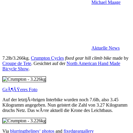
Michael Maage
Aktuelle News
7.2lb/3.266kg.
Crumpton Cycles
fixed gear hill climb bike
made by
Croupe de Tete
. Gesichtet auf der
North American Hand Made
Bicycle Show
.
GrÃ¶ÃŸeres Foto
Auf der letztjÃ¤hrigen Interbike wurden noch 7.6lb, also 3.45
Kilogramm angegeben. Nun geistert die Zahl von 3.27 Kilogramm
druchs Netz. Das wÃ¤re aktuell die Krone des Leichtbaus.
Via
blurringthelines‘ photos
and
fixedgeargallery