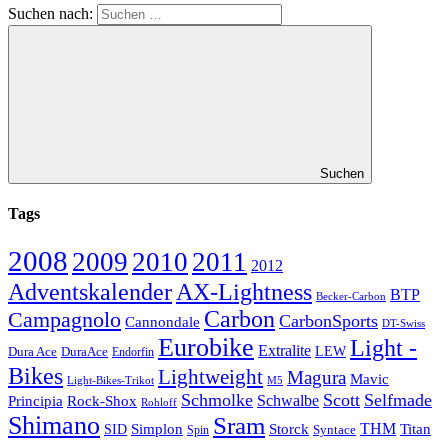
Suchen nach:
Suchen
Tags
2008
2009
2010
2011
2012
Adventskalender
AX-Lightness
BTP
Becker-Carbon
Carbon
Campagnolo
CarbonSports
Cannondale
DT-Swiss
Eurobike
Light -
Extralite
Dura Ace
DuraAce
LEW
Endorfin
Bikes
Lightweight
Magura
Mavic
Light-Bikes-Trikot
M5
Schmolke
Scott
Selfmade
Schwalbe
Principia
Rock-Shox
Rohloff
Shimano
Sram
Storck
THM
Simplon
Titan
SID
Spin
Syntace