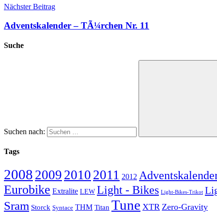
Nächster Beitrag
Adventskalender – TÃ¼rchen Nr. 11
Suche
Suchen nach:
Tags
2008
2009
2010
2011
Adventskalende
2012
Eurobike
Light - Bikes
Li
Extralite
LEW
Light-Bikes-Trikot
Tune
Sram
XTR
Zero-Gravity
Storck
THM
Titan
Syntace