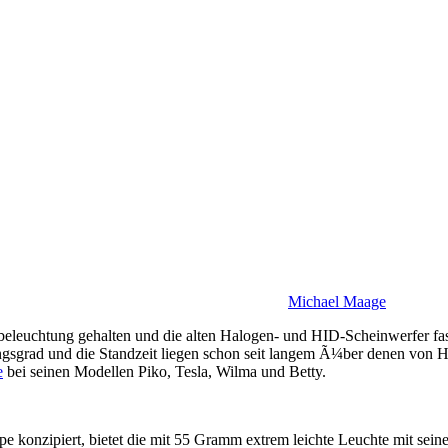
Michael Maage
leuchtung gehalten und die alten Halogen- und HID-Scheinwerfer fas
ngsgrad und die Standzeit liegen schon seit langem Ã¼ber denen von Ha
e
bei seinen Modellen Piko, Tesla, Wilma und Betty.
lampe konzipiert, bietet die mit 55 Gramm extrem leichte Leuchte mit