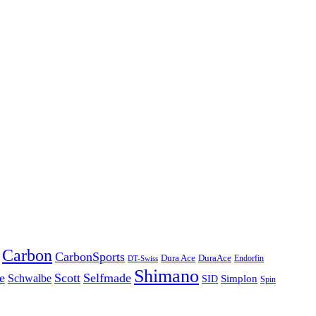
Carbon
CarbonSports
Dura Ace
DuraAce
Endorfin
DT-Swiss
Shimano
e
Scott
Selfmade
Schwalbe
Simplon
SID
Spin