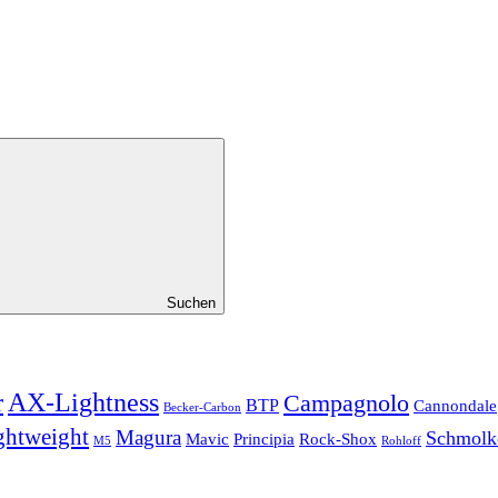
Suchen
r
AX-Lightness
Campagnolo
BTP
Cannondale
Becker-Carbon
ghtweight
Magura
Schmolk
Mavic
Principia
Rock-Shox
Rohloff
M5