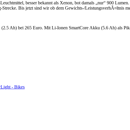
uchtmittel, besser bekannt als Xenon, bot damals „nur“ 900 Lumen. 
-Strecke. Bis jetzt sind wir ob dem Gewichts-/LeistungsverhÃ¤ltnis me
u (2.5 Ah) bei 265 Euro. Mit Li-Ionen SmartCore Akku (5.6 Ah) als Pik
r
Light - Bikes