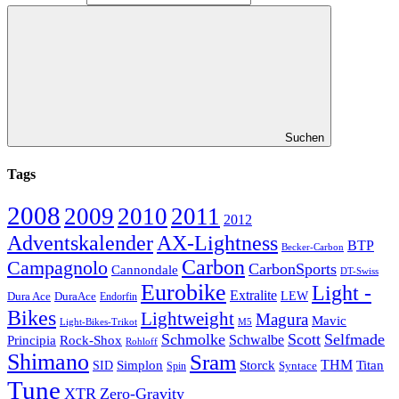
Suchen
Tags
2008
2009
2010
2011
2012
Adventskalender
AX-Lightness
BTP
Becker-Carbon
Carbon
Campagnolo
CarbonSports
Cannondale
DT-Swiss
Eurobike
Light -
Extralite
Dura Ace
DuraAce
LEW
Endorfin
Bikes
Lightweight
Magura
Mavic
Light-Bikes-Trikot
M5
Schmolke
Scott
Selfmade
Schwalbe
Principia
Rock-Shox
Rohloff
Shimano
Sram
Storck
THM
Simplon
Titan
SID
Spin
Syntace
Tune
XTR
Zero-Gravity