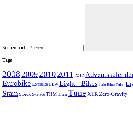
Suchen nach:
Tags
2008
2009
2010
2011
Adventskalende
2012
Eurobike
Light - Bikes
Li
Extralite
LEW
Light-Bikes-Trikot
Tune
Sram
XTR
Zero-Gravity
Storck
THM
Titan
Syntace