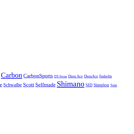
Carbon
CarbonSports
Dura Ace
DuraAce
Endorfin
DT-Swiss
Shimano
e
Scott
Selfmade
Schwalbe
Simplon
SID
Spin