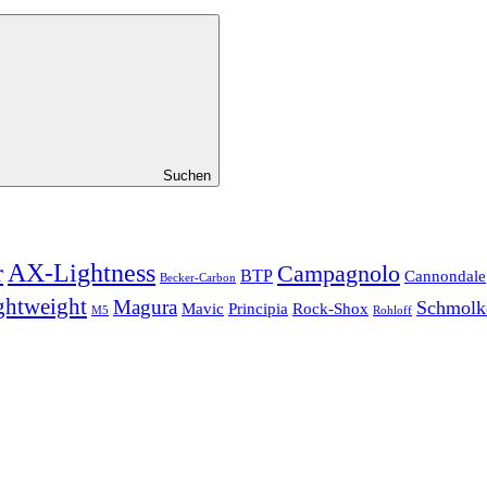
Suchen
r
AX-Lightness
Campagnolo
BTP
Cannondale
Becker-Carbon
ghtweight
Magura
Schmolk
Mavic
Principia
Rock-Shox
Rohloff
M5