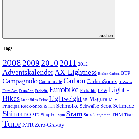
Suchen
Tags
2008
2009
2010
2011
2012
Adventskalender
AX-Lightness
BTP
Becker-Carbon
Carbon
Campagnolo
CarbonSports
Cannondale
DT-Swiss
Eurobike
Light -
Extralite
Dura Ace
DuraAce
LEW
Endorfin
Bikes
Lightweight
Magura
Mavic
Light-Bikes-Trikot
M5
Schmolke
Scott
Selfmade
Schwalbe
Principia
Rock-Shox
Rohloff
Shimano
Sram
Storck
THM
Simplon
Titan
SID
Spin
Syntace
Tune
XTR
Zero-Gravity