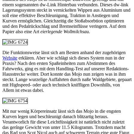
einem sogenannten dw-Link Hinterbau verbunden. Dieses dw-link
Lagerungssystem steckt in vernickelten Wippen aus Aluminium und
soll eine effektive Beschleunigung, Traktion in Anstiegen und
Kurven ermöglichen. Gleichzeitig die Stoßabsorbtion optimieren
und den Pedalrückschlag und Bremseinflüsse veringern. Auf dem
Papier also eine Art
eierlegende Wollmilchsau
.
Die Funktionsweise lässt sich am Besten anhand der zugehörigen
Website
erklären. Aber wie schlägt sich dieses System nun in der
Praxis? Nach den ersten Spaßeinheiten zum Abstimmen des
Fahrwerks, ging es mit dem Handling-Test auf unserer Redaktions-
Hausstrecke weiter. Dort konnte das Mojo nun zeigen was in ihm
steckt. Lange wurzelige Auffahrten durch naße Waldgebiete, gepaart
mit Highspeed- oder auch technisch kniffligen Downhills, von
Allem ist etwas dabei.
Mit nur wenig Körpereinsatz lässt sich das Mojo in die engsten
Kurven legen und beschleunigt danach blitzartig heraus.
Verantworlich für diese Leichtfüssigkeit ist natürlich nicht zuletzt
das gerínge Gewicht von unter 11.5 Kilogramm. Trotzdem macht
das Rad von Scot Nicol auch auf schwerem Terrain eine gute Figur.