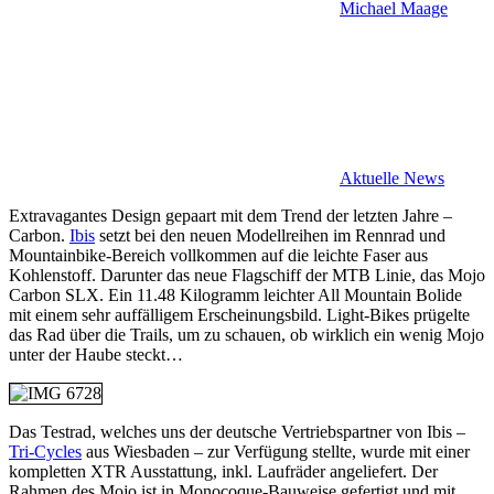
Michael Maage
Aktuelle News
Extravagantes Design gepaart mit dem Trend der letzten Jahre –
Carbon.
Ibis
setzt bei den neuen Modellreihen im Rennrad und
Mountainbike-Bereich vollkommen auf die leichte Faser aus
Kohlenstoff. Darunter das neue Flagschiff der MTB Linie, das Mojo
Carbon SLX. Ein 11.48 Kilogramm leichter All Mountain Bolide
mit einem sehr auffälligem Erscheinungsbild. Light-Bikes prügelte
das Rad über die Trails, um zu schauen, ob wirklich ein wenig Mojo
unter der Haube steckt…
Das Testrad, welches uns der deutsche Vertriebspartner von Ibis –
Tri-Cycles
aus Wiesbaden – zur Verfügung stellte, wurde mit einer
kompletten XTR Ausstattung, inkl. Laufräder angeliefert. Der
Rahmen des Mojo ist in Monocoque-Bauweise gefertigt und mit