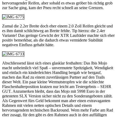
hervorragender Reifen, aber sobald es etwas gröber bis richtig grob
zur Sache ging, kam der Pneu recht schnell an seine Grenzen.
Zumal die 2.2er Breite doch eher einem 2.0 Zoll Reifen gleicht und
es ihm damit schlichtweg an Breite fehlte. Tip hierzu: die 2.4er
Variante! Das geringe Gewicht der XTR Laufräder machte sich eher
positiv bemerkbar, als die dadurch etwas vermiderte Stabilität
negativen Einfluss gehabt hätte.
Abschliessend lässt sich eines glasklar festhalten: Das Ibis Mojo
macht unheimlich viel Spaß – unvermutete Spritzigkeit, Wendigkeit
und einfach ein kinderleichtes Handling bergab wie bergauf,
machen das Rad zu einem zuverlässigen Partner auf den Trails
dieser Welt. Ein paar kleine Wermutstropfen wie die schlechte
Flaschenhalterposition kratzen nur leicht am Testergebnis – SEHR
GUT. Anzumerken bleibt, dass das Mojo mit 5998 Euro in der
getesteten SLX Version sicher nicht zu den Sonderangeboten zählt.
Als Gegenwert fürs Geld bekommt man aber einen extravaganten
Rahmen mit vielen netten optischen Details und einem
hervorragendem technischen Backround. Wem mehr Farbe am Rad
eher zusagt, für den gibt es den Rahmen auch in den auffälligen