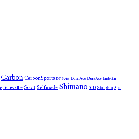
Carbon
CarbonSports
Dura Ace
DuraAce
Endorfin
DT-Swiss
Shimano
e
Scott
Selfmade
Schwalbe
Simplon
SID
Spin