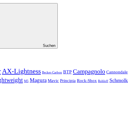
Suchen
r
AX-Lightness
Campagnolo
BTP
Cannondale
Becker-Carbon
ghtweight
Magura
Schmolk
Mavic
Principia
Rock-Shox
Rohloff
M5