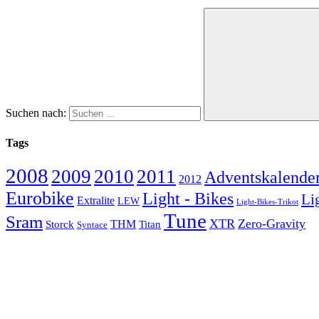
Suchen nach:
Tags
2008
2009
2010
2011
Adventskalende
2012
Eurobike
Light - Bikes
Li
Extralite
LEW
Light-Bikes-Trikot
Tune
Sram
XTR
Zero-Gravity
Storck
THM
Titan
Syntace